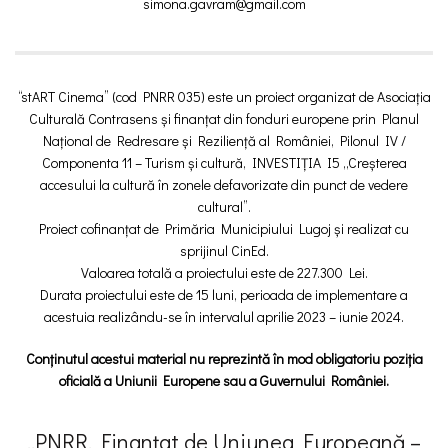
simona.gavram@gmail.com
“stART Cinema” (cod PNRR 035) este un proiect organizat de Asociația
Culturală Contrasens și finanțat din fonduri europene prin Planul
Național de Redresare și Reziliență al României, Pilonul IV /
Componenta 11 – Turism și cultură, INVESTIȚIA I5 „Creșterea
accesului la cultură în zonele defavorizate din punct de vedere
cultural”.
Proiect cofinanțat de Primăria Municipiului Lugoj și realizat cu
sprijinul CinEd.
Valoarea totală a proiectului este de 227.300 Lei.
Durata proiectului este de 15 luni, perioada de implementare a
acestuia realizându-se în intervalul aprilie 2023 – iunie 2024.
Conținutul acestui material nu reprezintă în mod obligatoriu poziția
oficială a Uniunii Europene sau a Guvernului României.
„PNRR. Finanțat de Uniunea Europeană –