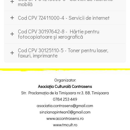
mobilă
Cod CPV 72411000-4 - Servicii de internet
Cod CPV 30197642-8 - Hârtie pentru
fotocopiatoare și xerografică
Cod CPV 30125110-5 - Toner pentru laser,
faxuri, imprimante
Organizator:
Asociația Culturală Contrasens
Str. Proclamația de la Timișoara nr.3, 8B, Timișoara
0784 253 449
asociatia.contrasens@gmail.com
sinzianapintean0@gmail.com
www.accontrasens.ro
www.tmcult.ro