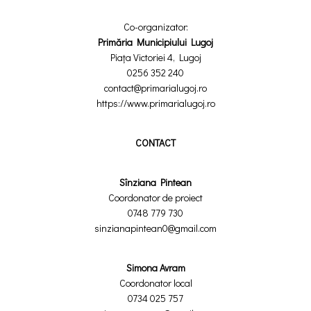
Co-organizator:
Primăria Municipiului Lugoj
Piața Victoriei 4, Lugoj
0256 352 240
contact@primarialugoj.ro
https://www.primarialugoj.ro
CONTACT
Sînziana Pintean
Coordonator de proiect
0748 779 730
sinzianapintean0@gmail.com
Simona Avram
Coordonator local
0734 025 757