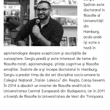
Spătan este
doctorand în
filosofie al
Universităţii
din
Hamburg,
acolo unde
își scrie o
teză în
epistemologie despre scepticism și ascripţiile de
cunoaștere. Sergiu predă și este interesat de teme din
filosofia minţii, epistemologie, știinţe cognitive și filosofia
emoţiilor. Înainte de a-și începe doctoratul în Hamburg,
Sergiu a predat timp de doi ani discipline socio-umane la
Colegiul Naţional „Traian Lalescu” din Reșiţa, Caraș-Severin.
În 2014 a absolvit un master de filosofie analitică la
Universitatea Central Europeană din Budapesta, iar în 2011
o licenţă de filosofie la Universitatea de Vest din Timișoara.