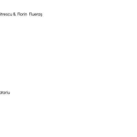
rescu & Florin Flueraș
otariu