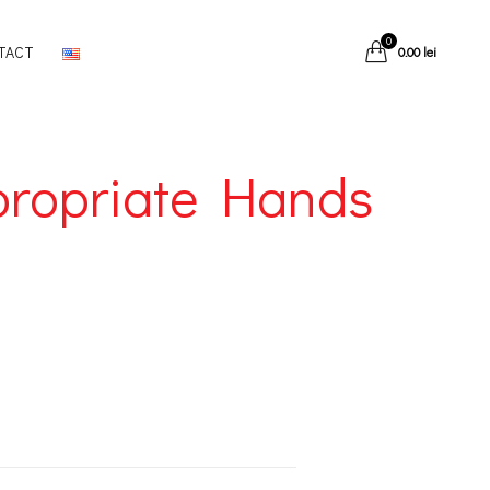
0
TACT
0.00
lei
ppropriate Hands