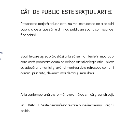
CÂT DE PUBLIC ESTE SPAȚIUL ARTEI 
Provocarea majoră adusă artei nu mai este aceea de a se exhiba
public, ci de a face să fie din nou public un spațiu confiscat de
financiară.
ce
Spațiile care așteaptă astăzi arta să se manifeste în mod public 
:
care vor fi provocate acum să delege artiștilor legislativul și 
cu adevărat umanist și având menirea de a retroceda comunități
cărora, prin artă, devenim mai demni și mai liberi.
Arta contemporană e o formă relevantă de critică și construcție 
WE TRANSFER este o manifestare care pune împreună lucrări sem
politic.