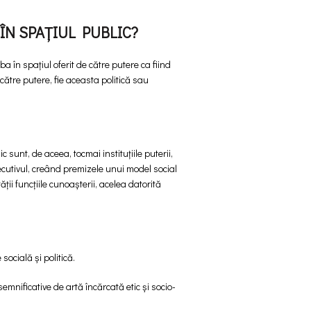
ÎN SPAȚIUL PUBLIC?
 în spațiul oferit de către putere ca fiind
 către putere, fie aceasta politică sau
sunt, de aceea, tocmai instituțiile puterii,
executivul, creând premizele unui model social
i funcțiile cunoașterii, acelea datorită
socială și politică.
nificative de artă încărcată etic și socio-