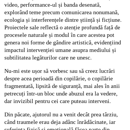
video, performance-ul și banda desenată,
explorând teme precum comunicarea nonumană,
ecologia și interferențele dintre știință și ficțiune.
Proiectele sale reflectă o atenție profundă față de
procesele naturale și modul în care acestea pot
genera noi forme de gândire artistică, evidențiind
impactul intervenției umane asupra mediului și
subtilitatea legăturilor care ne unesc.
Nu-mi este ușor să vorbesc sau să creez lucrări
despre acea perioadă din copilărie, o copilărie
fragmentată, lipsită de siguranță, mai ales în anii
petrecuți într-un bloc unde abuzul era la vedere,
dar invizibil pentru cei care puteau interveni.
Din păcate, ajutorul nu a venit decât prea târziu,
când traumele erau deja adânc înrădăcinate, iar
suferința fizică și emoțională făcea parte din