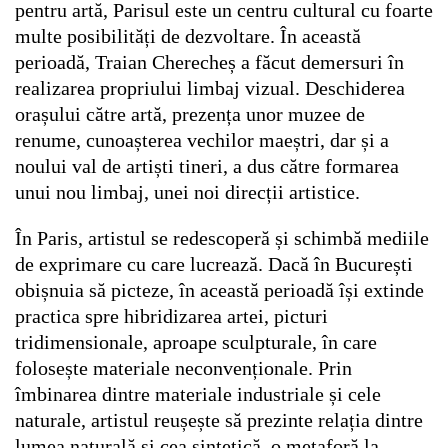
pentru artă, Parisul este un centru cultural cu foarte
multe posibilități de dezvoltare. În această
perioadă, Traian Cherecheș a făcut demersuri în
realizarea propriului limbaj vizual. Deschiderea
orașului către artă, prezența unor muzee de
renume, cunoașterea vechilor maeștri, dar și a
noului val de artiști tineri, a dus către formarea
unui nou limbaj, unei noi direcții artistice.
În Paris, artistul se redescoperă și schimbă mediile
de exprimare cu care lucrează. Dacă în București
obișnuia să picteze, în această perioadă își extinde
practica spre hibridizarea artei, picturi
tridimensionale, aproape sculpturale, în care
folosește materiale neconvenționale. Prin
îmbinarea dintre materiale industriale și cele
naturale, artistul reușește să prezinte relația dintre
lumea naturală și cea sintetică, o metaforă la