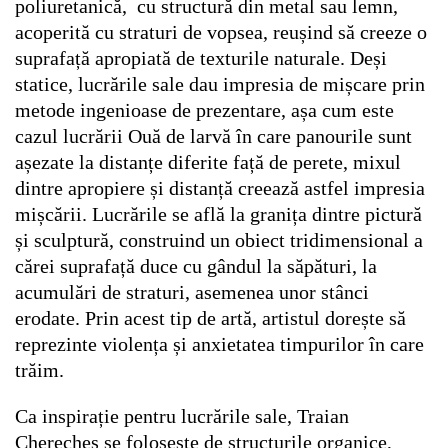
poliuretanică, cu structură din metal sau lemn,
acoperită cu straturi de vopsea, reușind să creeze o
suprafață apropiată de texturile naturale. Deși
statice, lucrările sale dau impresia de mișcare prin
metode ingenioase de prezentare, așa cum este
cazul lucrării
Ouă de larvă
în care panourile sunt
așezate la distanțe diferite față de perete, mixul
dintre apropiere și distanță creează astfel impresia
mișcării. Lucrările se află la granița dintre pictură
și sculptură, construind un obiect tridimensional a
cărei suprafață duce cu gândul la săpături, la
acumulări de straturi, asemenea unor stânci
erodate. Prin acest tip de artă, artistul dorește să
reprezinte violența și anxietatea timpurilor în care
trăim.
Ca inspirație pentru lucrările sale, Traian
Cherecheș se folosește de structurile organice,