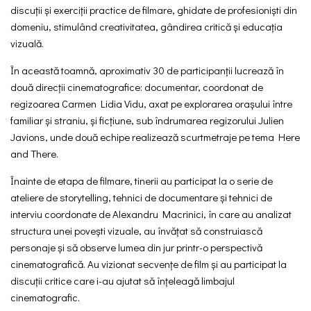
discuții și exerciții practice de filmare, ghidate de profesioniști din
domeniu, stimulând creativitatea, gândirea critică și educația
vizuală.
În această toamnă, aproximativ 30 de participanții lucrează în
două direcții cinematografice: documentar, coordonat de
regizoarea Carmen Lidia Vidu, axat pe explorarea orașului între
familiar și straniu, și ficțiune, sub îndrumarea regizorului Julien
Javions, unde două echipe realizează scurtmetraje pe tema
Here
and There.
Înainte de etapa de filmare, tinerii au participat la o serie de
ateliere de storytelling, tehnici de documentare și tehnici de
interviu coordonate de Alexandru Macrinici, în care au analizat
structura unei povești vizuale, au învățat să construiască
personaje și să observe lumea din jur printr-o perspectivă
cinematografică. Au vizionat secvențe de film și au participat la
discuții critice care i-au ajutat să înțeleagă limbajul
cinematografic.