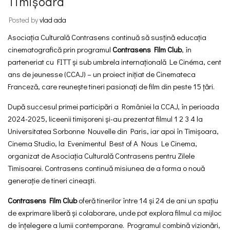
Timișoara
Posted by
vlad ada
Asociația Culturală Contrasens continuă să susțină educația
cinematografică prin programul
Contrasens Film Club
, în
parteneriat cu FITT și sub umbrela internațională
Le Cinéma, cent
ans de jeunesse (CCAJ)
– un proiect inițiat de Cinemateca
Franceză, care reunește tineri pasionați de film din peste 15 țări.
După succesul primei participări a României la CCAJ, în perioada
2024-2025, liceenii timișoreni și-au prezentat filmul
1 2 3 4
la
Universitatea Sorbonne Nouvelle din Paris, iar apoi în Timișoara,
Cinema Studio, la Evenimentul Best of A Nous Le Cinema,
organizat de Asociația Culturală Contrasens pentru Zilele
Timisoarei. Contrasens continuă misiunea de a forma o nouă
generație de tineri cineaști.
Contrasens Film Club
oferă tinerilor între 14 și 24 de ani un spațiu
de exprimare liberă și colaborare, unde pot explora filmul ca mijloc
de înțelegere a lumii contemporane. Programul combină vizionări,