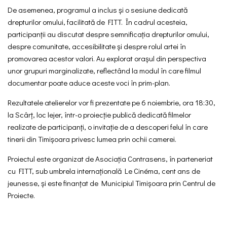
De asemenea, programul a inclus și o sesiune dedicată
drepturilor omului, facilitată de FITT. În cadrul acesteia,
participanții au discutat despre semnificația drepturilor omului,
despre comunitate, accesibilitate și despre rolul artei în
promovarea acestor valori. Au explorat orașul din perspectiva
unor grupuri marginalizate, reflectând la modul în care filmul
documentar poate aduce aceste voci în prim-plan.
Rezultatele atelierelor vor fi prezentate pe 6 noiembrie, ora 18:30,
la Scârț, loc lejer, într-o proiecție publică dedicată filmelor
realizate de participanți, o invitație de a descoperi felul în care
tinerii din Timișoara privesc lumea prin ochii camerei.
Proiectul este organizat de Asociația Contrasens, în parteneriat
cu FITT, sub umbrela internațională Le Cinéma, cent ans de
jeunesse, și este finanțat de Municipiul Timișoara prin Centrul de
Proiecte.