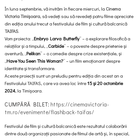
În luna septembrie, vă invităm în fiecare miercuri, la
Cinema
Victoria Timișoara
, să vedeți sau să revedeți patru filme apreciate
din ediția anului trecut a festivalului de film și cultură balcanică
TAIFAS
.
Vom proiecta: „
Embryo Larva Butterfly
” – o explorare filosofică a
relațiilor și a timpului, „
Carbide
” – o poveste despre prietenie și
aventură, „
Pelikan
” – o comedie despre crize existențiale, și
„
Have You Seen This Woman?
” – un film emoționant despre
identitate și transformare.
Aceste proiecții sunt un preludiu pentru ediția din acest an a
Festivalului TAIFAS, care va avea loc între
15 și 20 octombrie
2024
, la Timișoara.
CUMPĂRĂ BILET:
https://cinemavictoria-
tm.ro/evenimente/flashback-taifas/
Festivalul de film și cultură balcanică este rezultatul colaborării
dintre două organizații pasionate de filmul de artă și, în special,