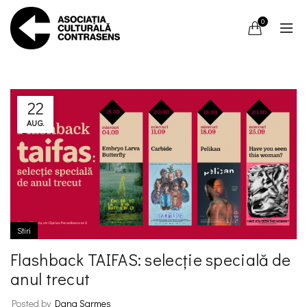
0
22
AUG.
Stiri
Flashback TAIFAS: selecție specială de
anul trecut
Posted by
Dana Sarmes