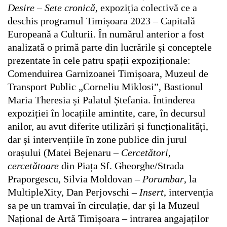
Desire – Sete cronică
, expoziția colectivă ce a
deschis programul Timișoara 2023 – Capitală
Europeană a Culturii. În numărul anterior a fost
analizată o primă parte din lucrările și conceptele
prezentate în cele patru spații expoziționale:
Comenduirea Garnizoanei Timișoara, Muzeul de
Transport Public „Corneliu Miklosi”, Bastionul
Maria Theresia și Palatul Ștefania. Întinderea
expoziției în locațiile amintite, care, în decursul
anilor, au avut diferite utilizări și funcționalități,
dar și intervențiile în zone publice din jurul
orașului (Matei Bejenaru –
Cercetători,
cercetătoare
din Piața Sf. Gheorghe/Strada
Praporgescu, Silvia Moldovan –
Porumbar
, la
MultipleXity, Dan Perjovschi –
Insert
, intervenția
sa pe un tramvai în circulație, dar și la Muzeul
Național de Artă Timișoara – intrarea angajaților