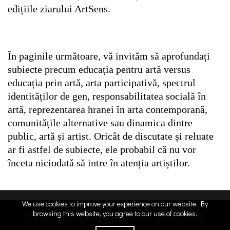
edițiile ziarului ArtSens.
În paginile următoare, vă invităm să aprofundați
subiecte precum educația pentru artă versus
educația prin artă, arta participativă, spectrul
identităților de gen, responsabilitatea socială în
artă, reprezentarea hranei în arta contemporană,
comunitățile alternative sau dinamica dintre
public, artă și artist. Oricât de discutate și reluate
ar fi astfel de subiecte, ele probabil că nu vor
înceta niciodată să intre în atenția artiștilor.
We use cookies to improve your experience on our website. By
browsing this website, you agree to our use of cookies.
© 2026
Asociatia Culturala Contrasens
. All rights reserved