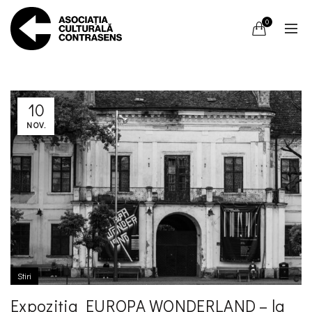
0
10
NOV.
Stiri
Expoziția EUROPA WONDERLAND – la