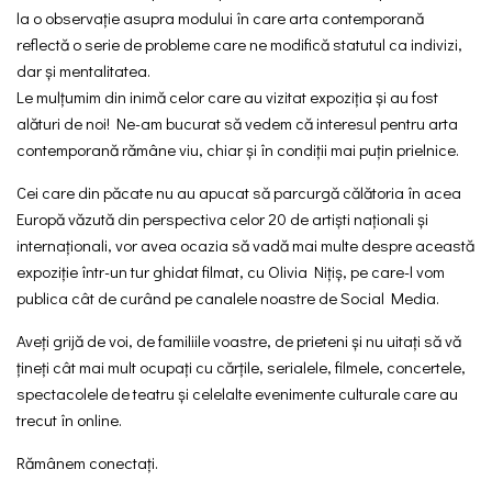
la o observație asupra modului în care arta contemporană
reflectă o serie de probleme care ne modifică statutul ca indivizi,
dar și mentalitatea.
Le mulțumim din inimă celor care au vizitat expoziția și au fost
alături de noi! Ne-am bucurat să vedem că interesul pentru arta
contemporană rămâne viu, chiar și în condiții mai puțin prielnice.
Cei care din păcate nu au apucat să parcurgă călătoria în acea
Europă văzută din perspectiva celor 20 de artiști naționali și
internaționali, vor avea ocazia să vadă mai multe despre această
expoziție într-un tur ghidat filmat, cu Olivia Nițiș, pe care-l vom
publica cât de curând pe canalele noastre de Social Media.
Aveți grijă de voi, de familiile voastre, de prieteni și nu uitați să vă
țineți cât mai mult ocupați cu cărțile, serialele, filmele, concertele,
spectacolele de teatru și celelalte evenimente culturale care au
trecut în online.
Rămânem conectați.