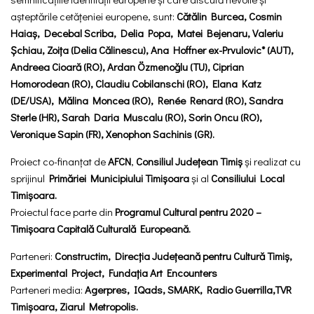
așteptările cetățeniei europene, sunt:
Cătălin Burcea, Cosmin
Haiaș, Decebal Scriba, Delia Popa, Matei Bejenaru, Valeriu
Șchiau, Zoița (Delia Călinescu), Ana Hoffner ex-Prvulovic* (AUT),
Andreea Cioară (RO), Ardan Özmenoğlu (TU), Ciprian
Homorodean (RO), Claudiu Cobilanschi (RO), Elana Katz
(DE/USA), Mălina Moncea (RO), Renée Renard (RO), Sandra
Sterle (HR), Sarah Daria Muscalu (RO), Sorin Oncu (RO),
Veronique Sapin (FR), Xenophon Sachinis (GR).
Proiect co-finanțat de
AFCN
,
Consiliul Județean Timiș
și realizat cu
sprijinul
Primăriei Municipiului Timișoara
și al
Consiliului Local
Timișoara.
Proiectul face parte din
Programul Cultural pentru 2020 –
Timișoara Capitală Culturală Europeană.
Parteneri:
Constructim, Direcția Județeană pentru Cultură Timiș,
Experimental Project, Fundația Art Encounters
Parteneri media:
Agerpres, IQads, SMARK, Radio Guerrilla,TVR
Timișoara, Ziarul Metropolis.