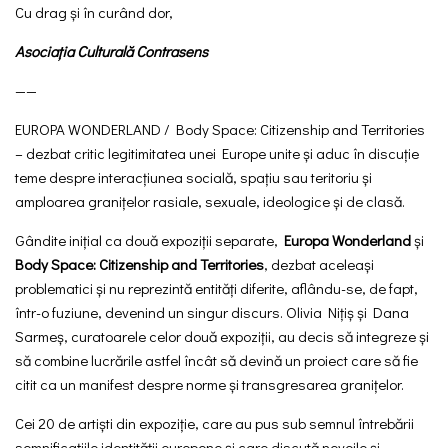
Cu drag și în curând dor,
Asociația Culturală Contrasens
——
EUROPA WONDERLAND / Body Space: Citizenship and Territories
– dezbat critic legitimitatea unei Europe unite și aduc în discuție
teme despre interacțiunea socială, spațiu sau teritoriu și
amploarea granițelor rasiale, sexuale, ideologice și de clasă.
Gândite inițial ca două expoziții separate,
Europa Wonderland
și
Body Space: Citizenship and Territories
, dezbat aceleași
problematici și nu reprezintă entități diferite, aflându-se, de fapt,
într-o fuziune, devenind un singur discurs. Olivia Nițiș și Dana
Sarmeș, curatoarele celor două expoziții, au decis să integreze și
să combine lucrările astfel încât să devină un proiect care să fie
citit ca un manifest despre norme și transgresarea granițelor.
Cei 20 de artiști din expoziție, care au pus sub semnul întrebării
semnificațiile identității europene și care discută nevoile și