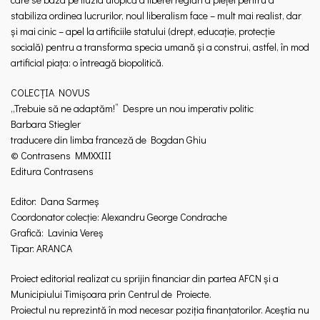
stabiliza ordinea lucrurilor, noul liberalism face – mult mai realist, dar
și mai cinic – apel la artificiile statului (drept, educație, protecție
socială) pentru a transforma specia umană și a construi, astfel, în mod
artificial piața: o întreagă biopolitică.
COLECȚIA NOVUS
„Trebuie să ne adaptăm!” Despre un nou imperativ politic
Barbara Stiegler
traducere din limba franceză de Bogdan Ghiu
© Contrasens MMXXIII
Editura Contrasens
Editor: Dana Sarmeș
Coordonator colecție: Alexandru George Condrache
Grafică: Lavinia Vereș
Tipar: ARANCA
Proiect editorial realizat cu sprijin financiar din partea AFCN și a
Municipiului Timișoara prin Centrul de Proiecte.
Proiectul nu reprezintă în mod necesar poziţia finanțatorilor. Aceștia nu