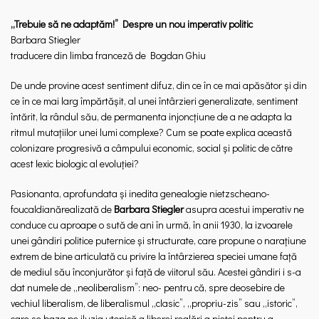
„Trebuie să ne adaptăm!” Despre un nou imperativ politic
Barbara Stiegler
traducere din limba franceză de Bogdan Ghiu
De unde provine acest sentiment difuz, din ce în ce mai apăsător și din
ce în ce mai larg împărtășit, al unei întârzieri generalizate, sentiment
întărit, la rândul său, de permanenta injoncțiune de a ne adapta la
ritmul mutațiilor unei lumi complexe? Cum se poate explica această
colonizare progresivă a câmpului economic, social și politic de către
acest lexic biologic al evoluției?
Pasionanta, aprofundata și inedita genealogie nietzscheano-
foucaldianărealizată de
Barbara Stiegler
asupra acestui imperativ ne
conduce cu aproape o sută de ani în urmă, în anii 1930, la izvoarele
unei gândiri politice puternice și structurate, care propune o narațiune
extrem de bine articulată cu privire la întârzierea speciei umane față
de mediul său înconjurător și față de viitorul său. Acestei gândiri i s-a
dat numele de „neoliberalism”: neo- pentru că, spre deosebire de
vechiul liberalism, de liberalismul „clasic”, „propriu-zis” sau „istoric”,
care se baza pe iluzia utopică a liberei reglări a pieței pentru a