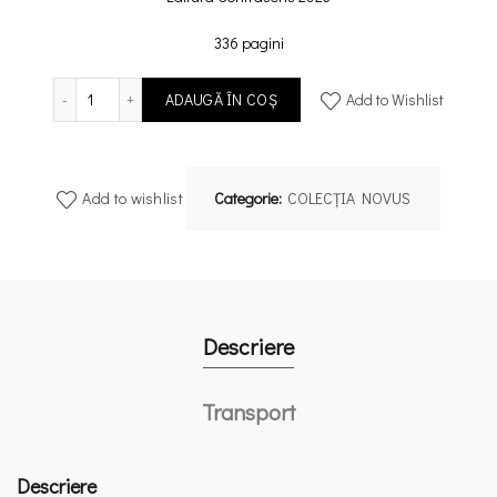
336 pagini
Cantitate „Trebuie să ne adaptăm!” Despre un nou imperativ p
ADAUGĂ ÎN COȘ
Add to Wishlist
Add to wishlist
Categorie:
COLECȚIA NOVUS
Descriere
Transport
Descriere