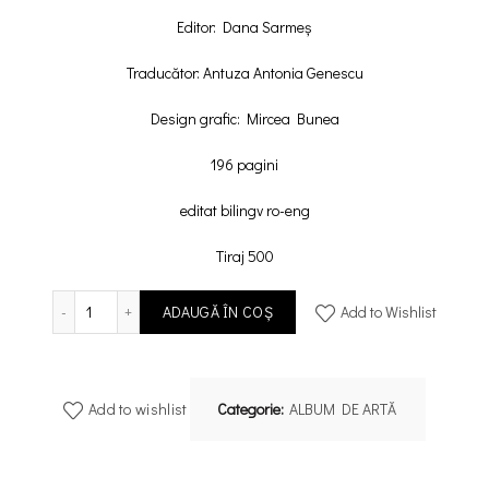
Editor: Dana Sarmeș
Traducător: Antuza Antonia Genescu
Design grafic: Mircea Bunea
196 pagini
editat bilingv ro-eng
Tiraj 500
Cantitate Adriana Lucaciu
ADAUGĂ ÎN COȘ
Add to Wishlist
Add to wishlist
Categorie:
ALBUM DE ARTĂ