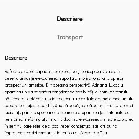
Descriere
Transport
Descriere
Reflecţia asupra capacităţilor expresive şi conceptualizante ale
desenului susţine expunerea suportului motivaţional al propriilor
prospecţiuni artistice. Din această perspectivă, Adriana Lucaciu
apare ca un artist perfect conştient de posibilităţile instrumentarului
său creator, optând cu luciditate pentru o calitate anume a mediumului
de care se slujeşte, dar tinzând să depăşească determinismul acestei
lucidităţi, printr-o spontaneitate care se propune ca ţel. Intensitatea,
tensiunea, neformulatul tind nu doar spre expresie, ci şi spre captarea
în semnul care este, deja, cod, reper conceptualizat, atribuind
împreună creaţiei conţinutul identificator.
Alexandra Titu