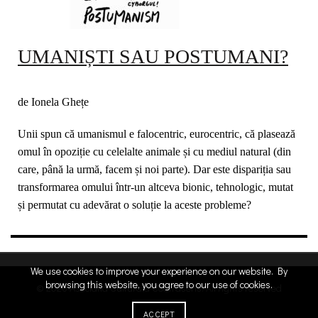
UMANIȘTI SAU POSTUMANI?
de Ionela Ghețe
Unii spun că umanismul e falocentric, eurocentric, că plasează
omul în opoziție cu celelalte animale și cu mediul natural (din
care, până la urmă, facem și noi parte). Dar este dispariția sau
transformarea omului într-un altceva bionic, tehnologic, mutat
și permutat cu adevărat o soluție la aceste probleme?
We use cookies to improve your experience on our website. By
browsing this website, you agree to our use of cookies.
© 2026
Asociatia Culturala Contrasens
. All rights reserved
credit
ACCEPT